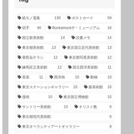
紙モノ蒐集
130
ポストカード
59
切手
40
Bunkamuraザ・ミュージアム
16
国立新美術館
14
読書メモ
14
東京都美術館
13
東京国立近代美術館
13
展覧会チラシ
12
東京都写真美術館
12
練馬区立美術館
12
国立西洋美術館
11
音楽
11
西洋画
10
動物
10
東京ステーションギャラリー
10
森美術館
10
漫画
10
東京国立博物館
10
サントリー美術館
10
キリスト教
9
東京都現代美術館
9
東京オペラシティアートギャラリー
9