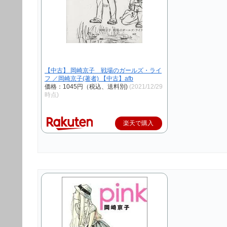
【中古】 岡崎京子 戦場のガールズ・ライ
フ ／岡崎京子(著者) 【中古】afb
価格：1045円（税込、送料別)
(2021/12/29
時点)
楽天で購入