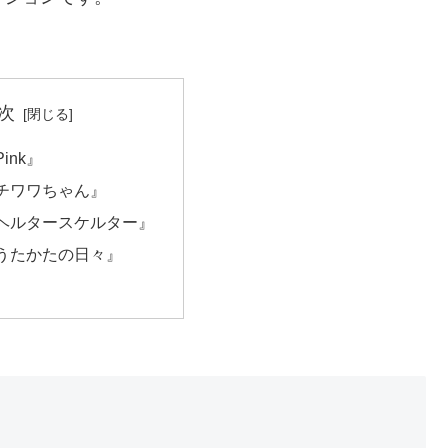
次
ink』
チワワちゃん』
ヘルタースケルター』
うたかたの日々』