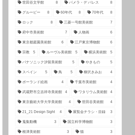
世田谷文学館
8
パメラ・デ バレス
8
グルーピー
8
60年代
8
70年代
8
ロック
8
三菱一号館美術館
7
府中市美術館
7
人物画
6
東京都庭園美術館
6
江戸東京博物館
6
宗教
5
ルーヴル美術館
5
横浜美術館
5
パナソニック汐留美術館
5
やきもの
5
スペイン
5
鳥
5
柳沢きみお
4
ポーランド絵画
4
千葉市美術館
4
武蔵野市立吉祥寺美術館
4
ワタリウム美術館
4
東京藝術大学大学美術館
4
世田谷美術館
4
21_21 Design Sight
4
展覧会チラシ・目録
3
蒐集動機
3
国立科学博物館
3
根津美術館
3
猫
3