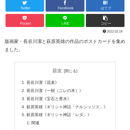
Twitter
Facebook
はてブ
Pocket
LINE
コピー
2022.02.18
版画家・長谷川潔と萩原英雄の作品のポストカードを集め
ました。
目次
長谷川潔《花束》
長谷川潔《一樹（ニレの木）》
長谷川潔《宝石と香水》
萩原英雄《ギリシャ神話「ナルシッソス」》
萩原英雄《ギリシャ神話「レダ」》
関連