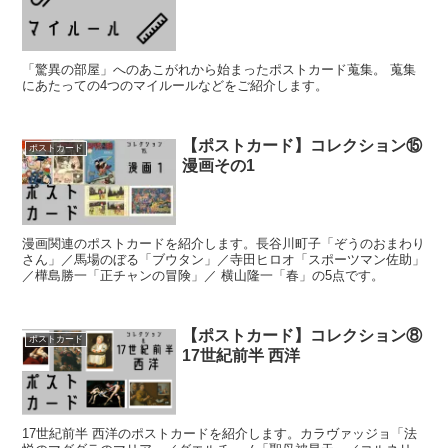
「驚異の部屋」へのあこがれから始まったポストカード蒐集。 蒐集
にあたっての4つのマイルールなどをご紹介します。
【ポストカード】コレクション⑮
ポストカード
漫画その1
漫画関連のポストカードを紹介します。長谷川町子「ぞうのおまわり
さん」／馬場のぼる「ブウタン」／寺田ヒロオ「スポーツマン佐助」
／樺島勝一「正チャンの冒険」／ 横山隆一「春」の5点です。
【ポストカード】コレクション⑧
ポストカード
17世紀前半 西洋
17世紀前半 西洋のポストカードを紹介します。カラヴァッジョ「法