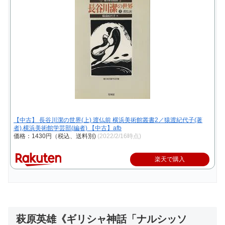
【中古】 長谷川潔の世界(上) 渡仏前 横浜美術館叢書2／猿渡紀代子(著
者),横浜美術館学芸部(編者) 【中古】afb
価格：1430円（税込、送料別)
(2022/2/16時点)
楽天で購入
萩原英雄《ギリシャ神話「ナルシッソ