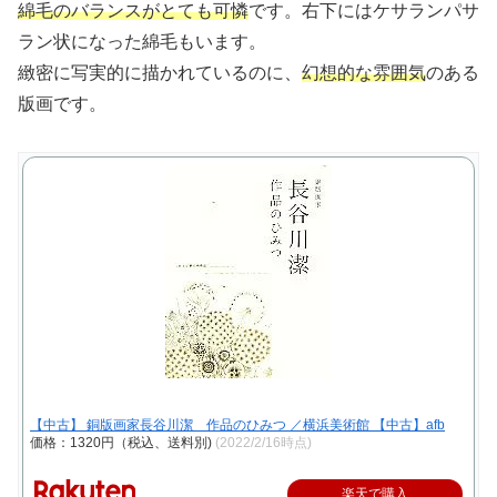
綿毛のバランスがとても可憐
です。右下にはケサランパサ
ラン状になった綿毛もいます。
緻密に写実的に描かれているのに、
幻想的な雰囲気
のある
版画です。
【中古】 銅版画家長谷川潔 作品のひみつ ／横浜美術館 【中古】afb
価格：1320円（税込、送料別)
(2022/2/16時点)
楽天で購入