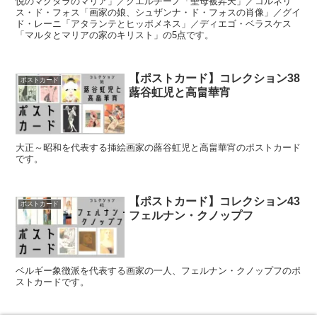
悦のマグダラのマリア」／グエルチーノ「聖母被昇天」／コルネリ
ス・ド・フォス「画家の娘、シュザンナ・ド・フォスの肖像」／グイ
ド・レーニ「アタランテとヒッポメネス」／ディエゴ・ベラスケス
「マルタとマリアの家のキリスト」の5点です。
【ポストカード】コレクション38
ポストカード
蕗谷虹児と高畠華宵
大正～昭和を代表する挿絵画家の蕗谷虹児と高畠華宵のポストカード
です。
【ポストカード】コレクション43
ポストカード
フェルナン・クノップフ
ベルギー象徴派を代表する画家の一人、フェルナン・クノップフのポ
ストカードです。