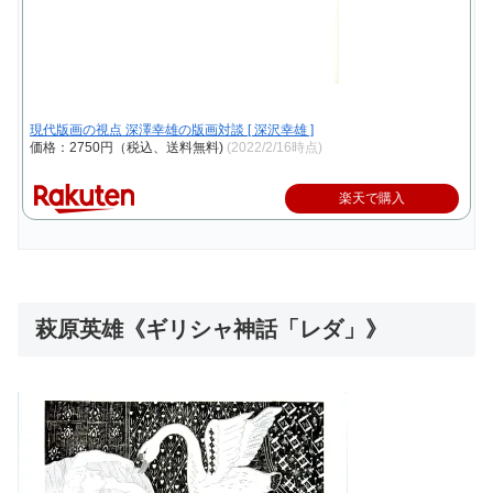
現代版画の視点 深澤幸雄の版画対談 [ 深沢幸雄 ]
価格：2750円（税込、送料無料)
(2022/2/16時点)
楽天で購入
萩原英雄《ギリシャ神話「レダ」》