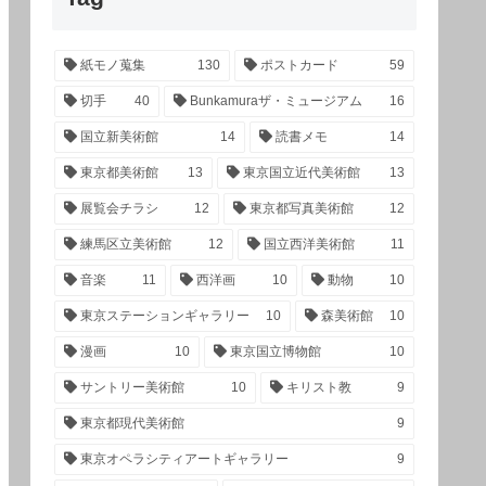
紙モノ蒐集
130
ポストカード
59
切手
40
Bunkamuraザ・ミュージアム
16
国立新美術館
14
読書メモ
14
東京都美術館
13
東京国立近代美術館
13
展覧会チラシ
12
東京都写真美術館
12
練馬区立美術館
12
国立西洋美術館
11
音楽
11
西洋画
10
動物
10
東京ステーションギャラリー
10
森美術館
10
漫画
10
東京国立博物館
10
サントリー美術館
10
キリスト教
9
東京都現代美術館
9
東京オペラシティアートギャラリー
9