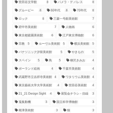
世田谷文学館
8
パメラ・デ バレス
8
グルーピー
8
60年代
8
70年代
8
ロック
8
三菱一号館美術館
7
府中市美術館
7
人物画
6
東京都庭園美術館
6
江戸東京博物館
6
宗教
5
ルーヴル美術館
5
横浜美術館
5
パナソニック汐留美術館
5
やきもの
5
スペイン
5
鳥
5
柳沢きみお
4
ポーランド絵画
4
千葉市美術館
4
武蔵野市立吉祥寺美術館
4
ワタリウム美術館
4
東京藝術大学大学美術館
4
世田谷美術館
4
21_21 Design Sight
4
展覧会チラシ・目録
3
蒐集動機
3
国立科学博物館
3
根津美術館
3
猫
3