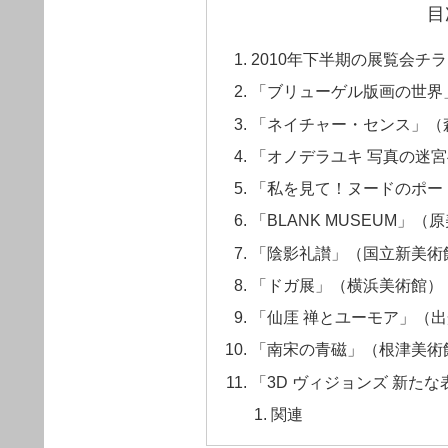
目
2010年下半期の展覧会チ
「ブリューゲル版画の世界」
「ネイチャー・センス」（
「オノデラユキ 写真の迷
「私を見て！ヌードのポー
「BLANK MUSEUM」（原
「陰影礼讃」（国立新美術
「ドガ展」（横浜美術館）
「仙厓 禅とユーモア」（
「南宋の青磁」（根津美術
「3D ヴィジョンズ 新た
関連