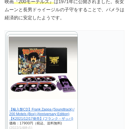
映画
『200モーテルズ』
は1971年に公開されました。長女
ムーンと長男ドゥイージルの子守をすることで、パメラは
経済的に安定したようです。
【輸入盤CD】Frank Zappa (Soundtrack) /
200 Motels (Box) (Anniversary Edition)
【K2021/12/17発売】(フランク・ザッパ)
価格：17900円（税込、送料無料)
(2022/1/4時点)