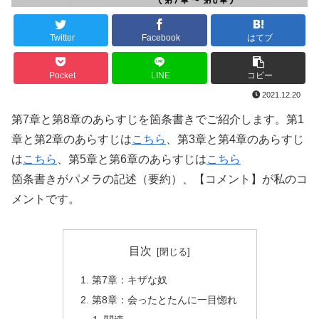
Twitter
Facebook
はてブ
Pocket
LINE
コピー
2021.12.20
第7章と第8章のあらすじを箇条書きでご紹介します。第1
章と第2章のあらすじは
こちら
、第3章と第4章のあらすじ
は
こちら
、第5章と第6章のあらすじは
こちら
箇条書きがパメラの記述（要約）、【コメント】が私のコ
メントです。
目次
第7章：キザな奴
第8章：会ったとたんに一目惚れ