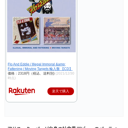
Flo And Eddie / Illegal Immoral &amp;
Fattening / Moving Targets 輸入盤 【CD】
価格：2318円（税込、送料別)
(2021/12/30
時点)
楽天で購入