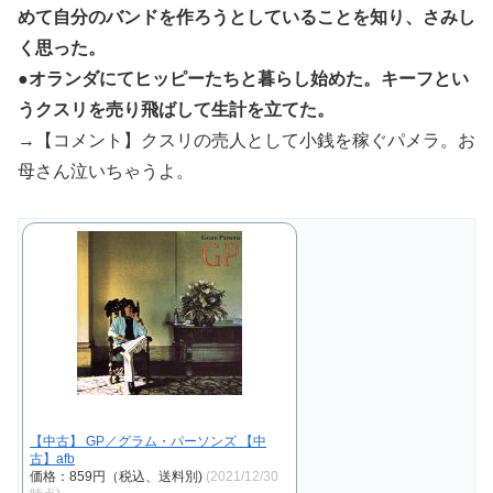
めて自分のバンドを作ろうとしていることを知り、さみし
く思った。
●オランダにてヒッピーたちと暮らし始めた。キーフとい
うクスリを売り飛ばして生計を立てた。
→【コメント】クスリの売人として小銭を稼ぐパメラ。お
母さん泣いちゃうよ。
【中古】 GP／グラム・パーソンズ 【中
古】afb
価格：859円（税込、送料別)
(2021/12/30