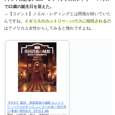
で22歳の誕生日を迎えた。
→【コメント】ノエル・レディングとは関係が続いていた
んですね。
イギリスのカントリー・ハウスに招待される
の
はアメリカ人女性からしてみると憧れですよね。
【中古】 図説 英国貴族の城館 カントリ
ー・ハウスのすべて ふくろうの本／田中亮
三(著者),増田彰久 【中古】afb
価格：1485円（税込、送料別)
(2021/12/30