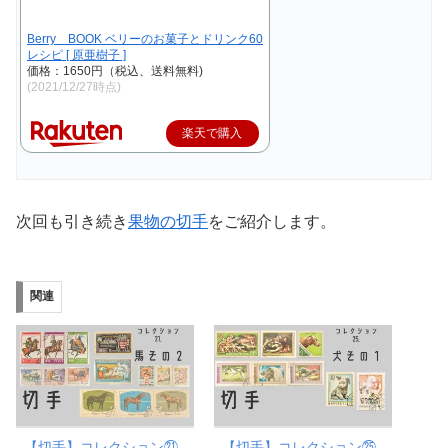
Berry BOOK ベリーのお菓子とドリンク60
レシピ [ 原亜樹子 ]
価格：1650円（税込、送料無料)
(2021/12/27時点)
楽天で購入
次回も引き続き
果物の切手
をご紹介します。
関連
【切手】コレクション㉑
【切手】コレクション㉕