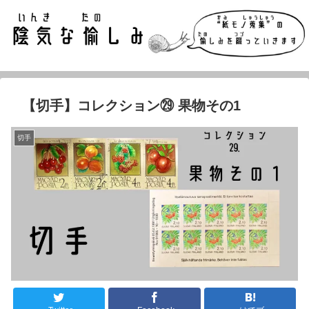
【切手】コレクション㉙ 果物その1
切手