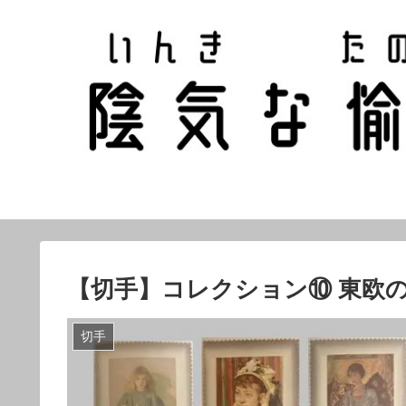
【切手】コレクション⑩ 東欧の
切手