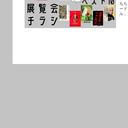
もち
ード
ル」