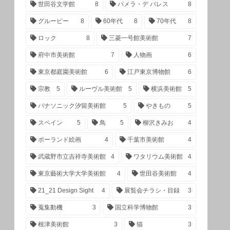
世田谷文学館
8
パメラ・デ バレス
8
グルーピー
8
60年代
8
70年代
8
ロック
8
三菱一号館美術館
7
府中市美術館
7
人物画
6
東京都庭園美術館
6
江戸東京博物館
6
宗教
5
ルーヴル美術館
5
横浜美術館
5
パナソニック汐留美術館
5
やきもの
5
スペイン
5
鳥
5
柳沢きみお
4
ポーランド絵画
4
千葉市美術館
4
武蔵野市立吉祥寺美術館
4
ワタリウム美術館
4
東京藝術大学大学美術館
4
世田谷美術館
4
21_21 Design Sight
4
展覧会チラシ・目録
3
蒐集動機
3
国立科学博物館
3
根津美術館
3
猫
3