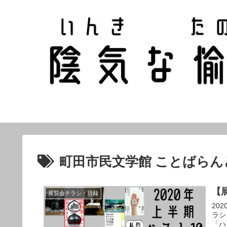
町田市民文学館 ことばらん
【
展覧会チラシ・目録
20
ラシ
「ハ