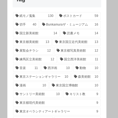
紙モノ蒐集
130
ポストカード
59
切手
40
Bunkamuraザ・ミュージアム
16
国立新美術館
14
読書メモ
14
東京都美術館
13
東京国立近代美術館
13
展覧会チラシ
12
東京都写真美術館
12
練馬区立美術館
12
国立西洋美術館
11
音楽
11
西洋画
10
動物
10
東京ステーションギャラリー
10
森美術館
10
漫画
10
東京国立博物館
10
サントリー美術館
10
キリスト教
9
東京都現代美術館
9
東京オペラシティアートギャラリー
9