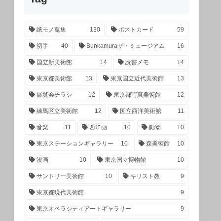
紙モノ蒐集
130
ポストカード
59
切手
40
Bunkamuraザ・ミュージアム
16
国立新美術館
14
読書メモ
14
東京都美術館
13
東京国立近代美術館
13
展覧会チラシ
12
東京都写真美術館
12
練馬区立美術館
12
国立西洋美術館
11
音楽
11
西洋画
10
動物
10
東京ステーションギャラリー
10
森美術館
10
漫画
10
東京国立博物館
10
サントリー美術館
10
キリスト教
9
東京都現代美術館
9
東京オペラシティアートギャラリー
9