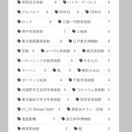
世田谷文学館
8
パメラ・デ バレス
8
グルーピー
8
60年代
8
70年代
8
ロック
8
三菱一号館美術館
7
府中市美術館
7
人物画
6
東京都庭園美術館
6
江戸東京博物館
6
宗教
5
ルーヴル美術館
5
横浜美術館
5
パナソニック汐留美術館
5
やきもの
5
スペイン
5
鳥
5
柳沢きみお
4
ポーランド絵画
4
千葉市美術館
4
武蔵野市立吉祥寺美術館
4
ワタリウム美術館
4
東京藝術大学大学美術館
4
世田谷美術館
4
21_21 Design Sight
4
展覧会チラシ・目録
3
蒐集動機
3
国立科学博物館
3
根津美術館
3
猫
3