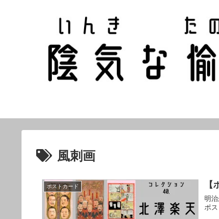
風刺画
【
ポストカード
明治
ポス