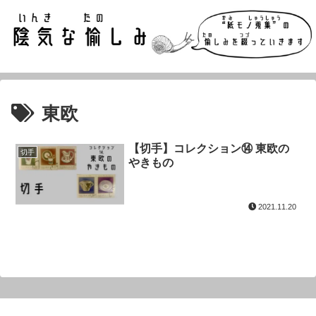
東欧
【切手】コレクション⑭ 東欧の
切手
やきもの
2021.11.20