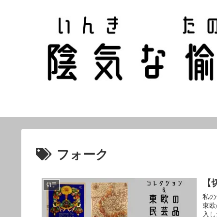
フォーク
【
切手
私の
東欧
入し