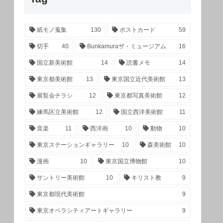
紙モノ蒐集
130
ポストカード
59
切手
40
Bunkamuraザ・ミュージアム
16
国立新美術館
14
読書メモ
14
東京都美術館
13
東京国立近代美術館
13
展覧会チラシ
12
東京都写真美術館
12
練馬区立美術館
12
国立西洋美術館
11
音楽
11
西洋画
10
動物
10
東京ステーションギャラリー
10
森美術館
10
漫画
10
東京国立博物館
10
サントリー美術館
10
キリスト教
9
東京都現代美術館
9
東京オペラシティアートギャラリー
9