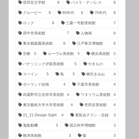
世田谷文学館
8
パメラ・デ バレス
8
グルーピー
8
60年代
8
70年代
8
ロック
8
三菱一号館美術館
7
府中市美術館
7
人物画
6
東京都庭園美術館
6
江戸東京博物館
6
宗教
5
ルーヴル美術館
5
横浜美術館
5
パナソニック汐留美術館
5
やきもの
5
スペイン
5
鳥
5
柳沢きみお
4
ポーランド絵画
4
千葉市美術館
4
武蔵野市立吉祥寺美術館
4
ワタリウム美術館
4
東京藝術大学大学美術館
4
世田谷美術館
4
21_21 Design Sight
4
展覧会チラシ・目録
3
蒐集動機
3
国立科学博物館
3
根津美術館
3
猫
3