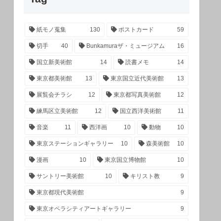
紙モノ蒐集
130
ポストカード
59
切手
40
Bunkamuraザ・ミュージアム
16
国立新美術館
14
読書メモ
14
東京都美術館
13
東京国立近代美術館
13
展覧会チラシ
12
東京都写真美術館
12
練馬区立美術館
12
国立西洋美術館
11
音楽
11
西洋画
10
動物
10
東京ステーションギャラリー
10
森美術館
10
漫画
10
東京国立博物館
10
サントリー美術館
10
キリスト教
9
東京都現代美術館
9
東京オペラシティアートギャラリー
9