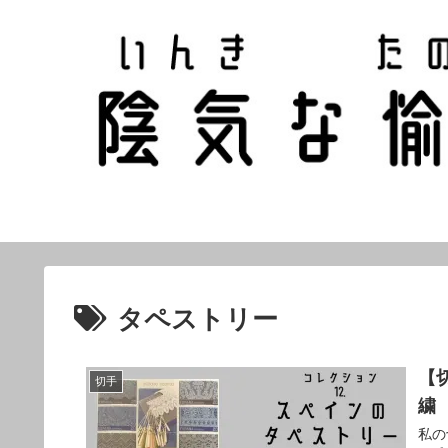
タペストリー
【
切手
繍
私の