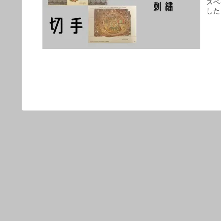
スペ
した