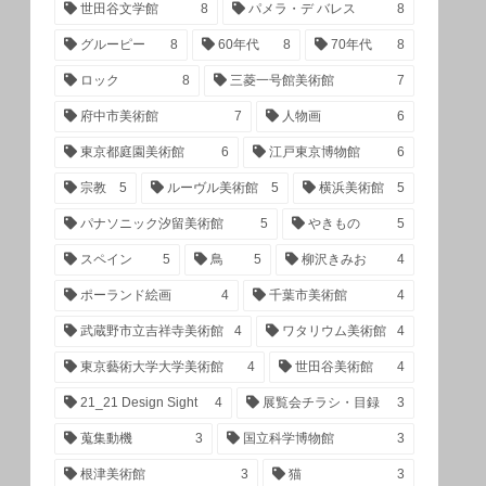
世田谷文学館
8
パメラ・デ バレス
8
グルーピー
8
60年代
8
70年代
8
ロック
8
三菱一号館美術館
7
府中市美術館
7
人物画
6
東京都庭園美術館
6
江戸東京博物館
6
宗教
5
ルーヴル美術館
5
横浜美術館
5
パナソニック汐留美術館
5
やきもの
5
スペイン
5
鳥
5
柳沢きみお
4
ポーランド絵画
4
千葉市美術館
4
武蔵野市立吉祥寺美術館
4
ワタリウム美術館
4
東京藝術大学大学美術館
4
世田谷美術館
4
21_21 Design Sight
4
展覧会チラシ・目録
3
蒐集動機
3
国立科学博物館
3
根津美術館
3
猫
3